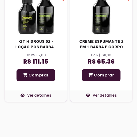
KIT HIDROUS 02 -
CREME ESPUMANTE 2
LOÇÃO PÓS BARBA -
EM 1 BARBA E CORPO
CREME ESPUMANTE 2
De R$ 117,00
De R$ 68,80
EM 1
R$ 111,15
R$ 65,36
Comprar
Comprar
Ver detalhes
Ver detalhes